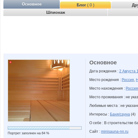
Основное
Блог
( 0 )
Др
Шпионаж
Основное
Дата рождения :
2 Августа
Место рождения :
Россия
,
Н
Место нахождения :
Россия
Место проживания : не ука
Любимые места : не указа
Интересы :
Баня/сауна
(4)
О себе : В строительстве ба
Сайт :
minisauna-nn.ru
Портрет заполнен на 84 %