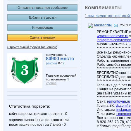
Комплименты
Отправить приватное сообщение
1 комплиментов в гостевой 
Добавить в друзья
Master.NN
25.09.2
Игнорировать
РЕМОНТ КВАРТИР в
www.remontovnn.ru
v
Сделать подарок
instagram.com/remo
вызов 8-920-253-73-
Строительный форум (основной)
***********************
Все виды ремонтно-о
популярность:
Отделка как комплек
84900 место
Работы выполняют к
рейтинг
87
?
Работаем без посред
***********************
БЕСПЛАТНО составл
Привилегированный
БЕСПЛАТНО доставк
пользователь
3
***********************
уровня
Гарантия до 5 лет п
Скидка на ремонт по
(на сайте указаны 
***********************
Сайт:
remontovnn.ru
Группа ВК:
vk.com/r
Статистика портрета:
Инстаграм:
instagra
сейчас просматривают портрет - 0
Телеграмм:
t.me/rem
Все вопросы по тел
зарегистрированные пользователи
8-920-253-73-78, 41
посетившие портрет за 7 дней - 0
« Комментарий от